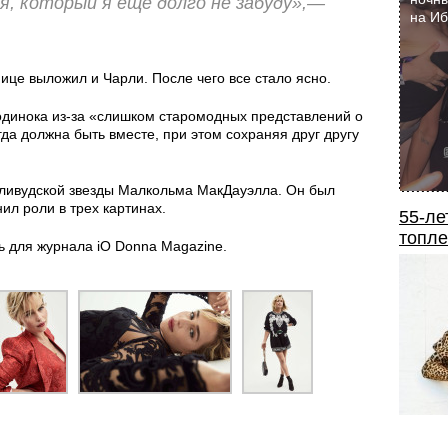
я, который я еще долго не забуду»,—
на И
нице выложил и Чарли. После чего все стало ясно.
одинока из-за «слишком старомодных представлений о
гда должна быть вместе, при этом сохраняя друг другу
лливудской звезды Малкольма МакДауэлла. Он был
л роли в трех картинах.
55-ле
топле
ь для журнала iO Donna Magazine.