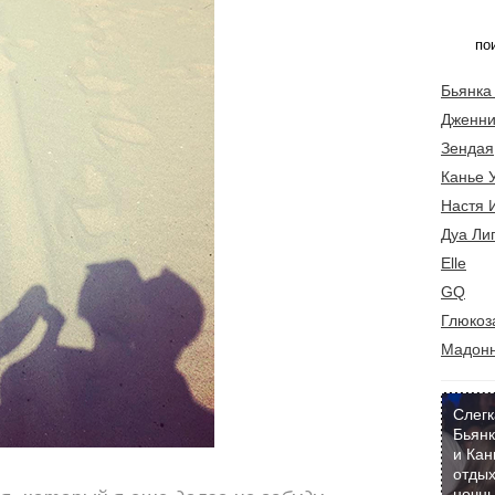
Бьянка
Дженни
Зендая
Канье 
Настя 
Дуа Ли
Elle
GQ
Глюкоз
Мадон
Слегк
Бьянк
и Кан
отдых
ночны