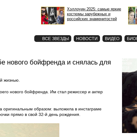
Хэллоуин 2025: самые яркие
костюмы зарубежных и
российских знаменитостей
STAR
ФОТО
ВСЕ ЗВЕЗДЫ
НОВОСТИ
ВИДЕО
БИО
25
е нового бойфренда и снялась для
октября
2018
й жизнью.
его нового бойфренда. Им стал режиссер и актер
а оригинальным образом: выложила в инстаграме
чки прямо в свой 32-й день рождения.