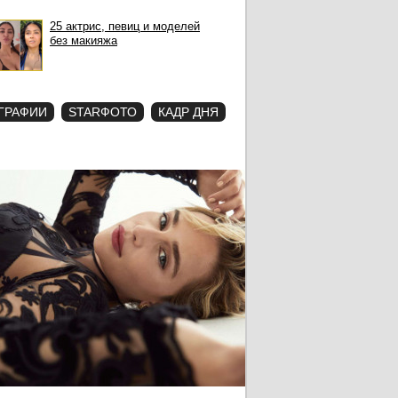
25 актрис, певиц и моделей
без макияжа
ГРАФИИ
STARФОТО
КАДР ДНЯ