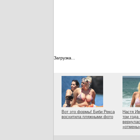
Загрузка...
Вот это формы! Биби Рекса
Настя Ив
восхитила пляжными фото
три года
вернулас
«отмены