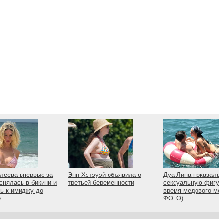
леева впервые за
Энн Хэтэуэй объявила о
Дуа Липа показал
 снялась в бикини и
третьей беременности
сексуальную фигу
ь к имиджу до
время медового м
»
ФОТО)