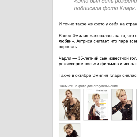
«Это был день рождени
подписала фото Кларк.
И точно такое же фото у себя на стра
Ранее Эмилия жаловалась на то, что 
любви». Актриса считает, что пара все
верность.
Чарли — 35-летний сын известной го
режиссером восьми фильмов и исполни
Также в октябре Эмилия Кларк снялас
Нажмите на фото для его увеличения