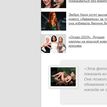
показываться без маки
Эмбер Херд хотят выгна
нового «Аквамена» за то
она избивала Джонни Д
«Оскар-2019». Лучшие
наряды на красной ков
дорожке
«
Эта фотос
показала вс
Она позвол
обнажение 
никогда не 