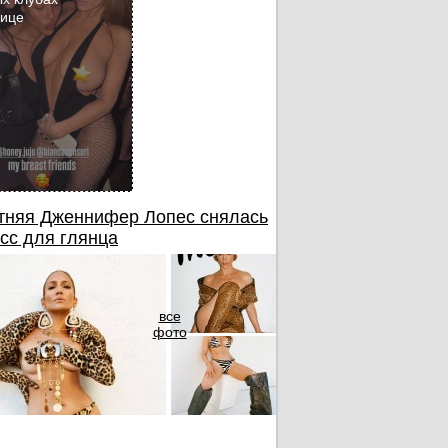
бице
тняя Дженнифер Лопес снялась
сс для глянца
все
фото