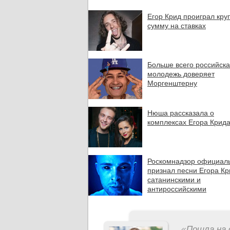
Егор Крид проиграл кру
сумму на ставках
Больше всего российск
молодежь доверяет
Моргенштерну
Нюша рассказала о
комплексах Егора Крид
Роскомнадзор официал
признал песни Егора К
сатанинскими и
антироссийскими
«
Пошла на 