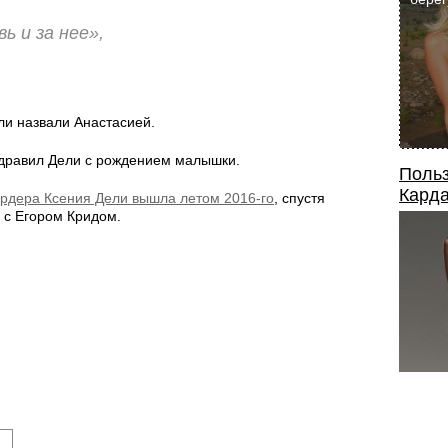
ь и за нее»,
ли назвали Анастасией.
здравил Дели с рождением малышки.
Польз
Карда
рдера Ксения Дели вышла летом 2016-го
, спустя
 с Егором Кридом.