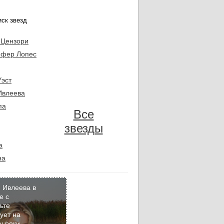
 Цензори
фер Лопес
Уэст
Ивлеева
па
Все
звезды
а
на
 Ивлеева в
е с
ьте
Кадр
ует на
дня
у реки