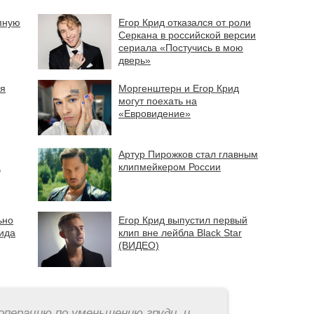
пную
Егор Крид отказался от роли
Серкана в российской версии
сериала «Постучись в мою
дверь»
ая
Моргенштерн и Егор Крид
могут поехать на
«Евровидение»
Артур Пирожков стал главным
а
клипмейкером России
ьно
Егор Крид выпустил первый
рида
клип вне лейбла Black Star
(ВИДЕО)
операцию по уменьшению груди, и