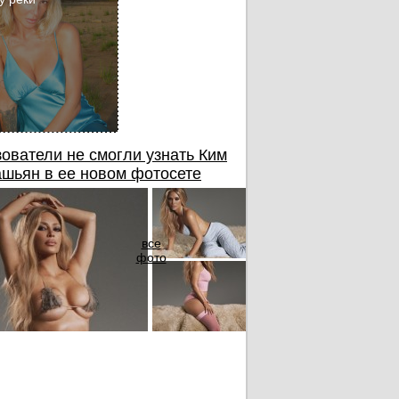
ователи не смогли узнать Ким
шьян в ее новом фотосете
все
фото