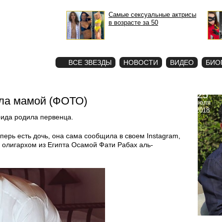
Самые сексуальные актрисы
в возрасте за 50
STAR
ФОТО
ВСЕ ЗВЕЗДЫ
НОВОСТИ
ВИДЕО
БИО
25
ала мамой (ФОТО)
июля
2018
ида родила первенца.
еперь есть дочь, она сама сообщила в своем Instagram,
 олигархом из Египта Осамой Фати Рабах аль-