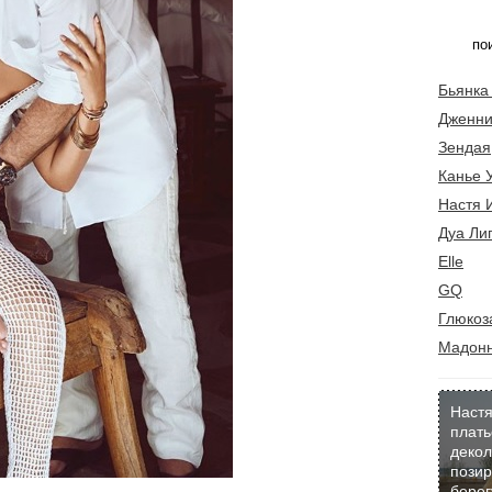
Бьянка
Дженни
Зендая
Канье 
Настя 
Дуа Ли
Elle
GQ
Глюкоз
Мадон
Настя
плать
декол
позир
берег