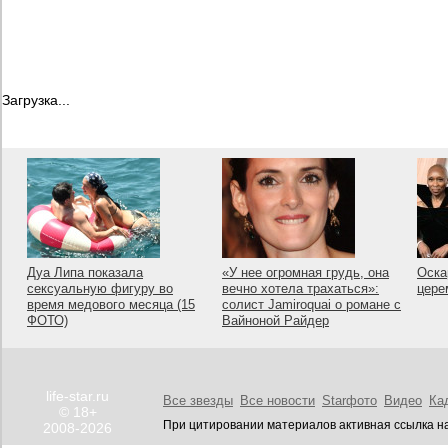
Загрузка...
Дуа Липа показала
«У нее огромная грудь, она
Оска
сексуальную фигуру во
вечно хотела трахаться»:
цере
время медового месяца (15
солист Jamiroquai о романе с
ФОТО)
Вайноной Райдер
life-star.ru
Все звезды
Все новости
Starфото
Видео
Ка
© 18+
При цитировании материалов активная ссылка на
2008-2026