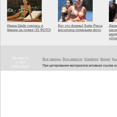
Ирина Шейк снялась в
Вот это формы! Биби Рекса
Джен
бикини на пляже (15 ФОТО)
восхитила пляжными фото
раск
разд
«Оче
life-star.ru
Все звезды
Все новости
Starфото
Видео
Ка
© 18+
При цитировании материалов активная ссылка на
2008-2026