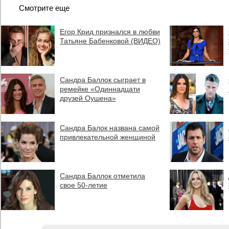
Смотрите еще
Егор Крид признался в любви
Татьяне Бабенковой (ВИДЕО)
Сандра Баллок сыграет в
ремейке «Одиннадцати
друзей Оушена»
Сандра Балок названа самой
привлекательной женщиной
Сандра Баллок отметила
свое 50-летие