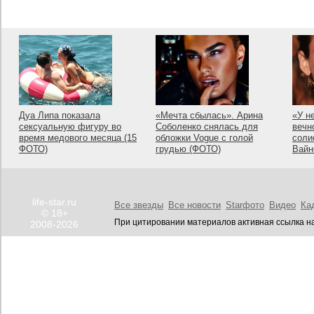
Дуа Липа показала
«Мечта сбылась». Арина
«У н
сексуальную фигуру во
Соболенко снялась для
вечн
время медового месяца (15
обложки Vogue с голой
соли
ФОТО)
грудью (ФОТО)
Вайн
life-star.ru
Все звезды
Все новости
Starфото
Видео
Ка
© 18+
При цитировании материалов активная ссылка на
2008-2026