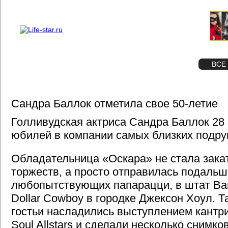
О проекте
Реклама
STAR
ФОТО
ВСЕ
Сандра Баллок отметила свое 50-летие
Голливудская актриса Сандра Баллок 28
юбилей в компании самых близких подруг
Обладательница «Оскара» не стала зак
торжеств, а просто отправилась подальш
любопытствующих папарацци, в штат Вайо
Dollar Cowboy в городке Джексон Хоул. 
гостьи насладились выступлением кантри
Soul Allstars и сделали несколько снимко