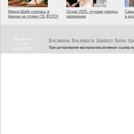
Ирина Шейк снялась в
Оскар 2025: лучшие наряды
Самы
бикини на пляже (15 ФОТО)
церемонии
в во
life-star.ru
Все звезды
Все новости
Starфото
Видео
Ка
© 18+
При цитировании материалов активная ссылка на
2008-2026