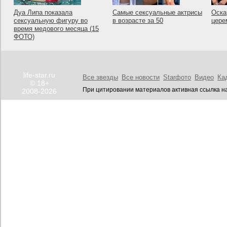
Дуа Липа показала
Самые сексуальные актрисы
Оска
сексуальную фигуру во
в возрасте за 50
цере
время медового месяца (15
ФОТО)
life-star.ru
Все звезды
Все новости
Starфото
Видео
Ка
© 18+
При цитировании материалов активная ссылка на
2008-2026