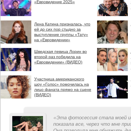
«Евровидение 2025»
Лена Катина призналась, что
ей до сих пор стыдно за
выступление группы «Тату»
на «Евровидении»
Шведская певица Лорин во
второй раз победила на
«Евровидении» (ВИДЕО)
Участница американского
шоу «Голос» помочилась на
лицо фаната прямо на сцене
(ВИДЕО)
«
Эта фотосессия стала моей и
показала все, через что мне пр
Она позволила мне обнажить ду