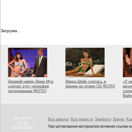
Загрузка...
Дерзкий наряд Деми Мур
Ирина Шейк снялась в
«У н
сделал этот телеэфир
бикини на пляже (15 ФОТО)
вечн
легендарным (ФОТО)
соли
Вайн
life-star.ru
Все звезды
Все новости
Starфото
Видео
Ка
© 18+
При цитировании материалов активная ссылка на
2008-2026