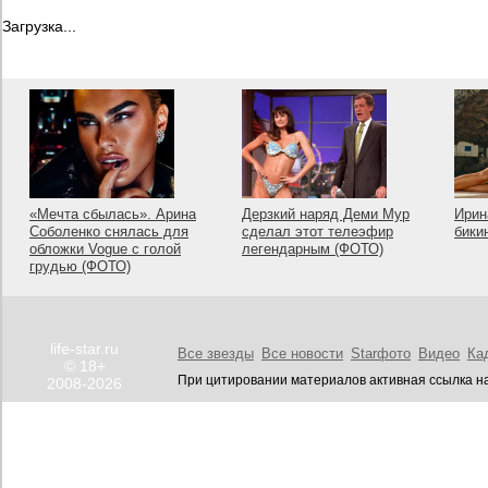
Загрузка...
«Мечта сбылась». Арина
Дерзкий наряд Деми Мур
Ирин
Соболенко снялась для
сделал этот телеэфир
бики
обложки Vogue с голой
легендарным (ФОТО)
грудью (ФОТО)
life-star.ru
Все звезды
Все новости
Starфото
Видео
Ка
© 18+
При цитировании материалов активная ссылка на
2008-2026