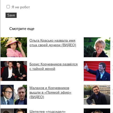
Я не робот
Смотрите еще
Ольга Красько назвала имя
отца своей дочери (ВИДЕО)
Борис Корчевников развёлся
с тайной женой
Малахов и Корчевников
вышли в «Прямой эфир»
(ВИДЕО)
Шепелев «подсидел»