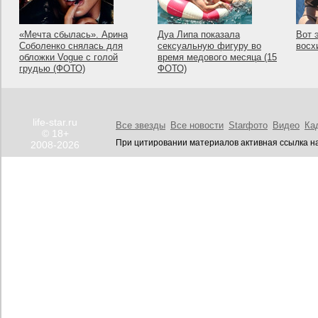
«Мечта сбылась». Арина
Дуа Липа показала
Вот 
Соболенко снялась для
сексуальную фигуру во
восх
обложки Vogue с голой
время медового месяца (15
грудью (ФОТО)
ФОТО)
life-star.ru
Все звезды
Все новости
Starфото
Видео
Ка
© 18+
При цитировании материалов активная ссылка на
2008-2026