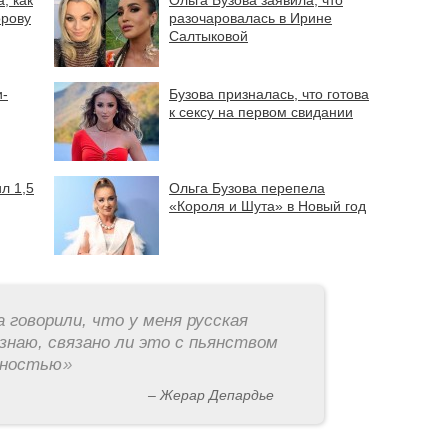
, как
Ольга Бузова заявила, что
орову
разочаровалась в Ирине
Салтыковой
и-
Бузова призналась, что готова
к сексу на первом свидании
л 1,5
Ольга Бузова перепела
«Короля и Шута» в Новый год
а говорили, что у меня русская
знаю, связано ли это с пьянством
рностью
»
– Жерар Депардье