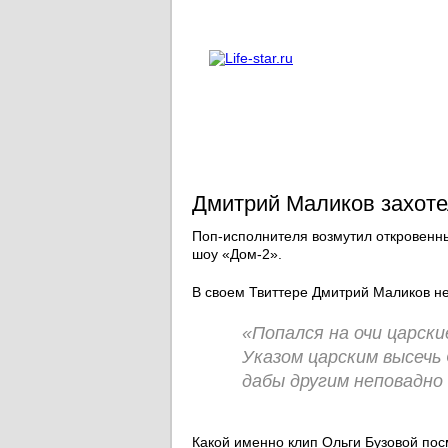
О проекте
Реклама
Дмитрий Маликов захоте
Поп-исполнителя возмутил откровенн
шоу «Дом-2».
В своем Твиттере Дмитрий Маликов н
«Попался на очи царски
Указом царским высечь 
дабы другим неповадно 
Какой именно клип Ольги Бузовой пос