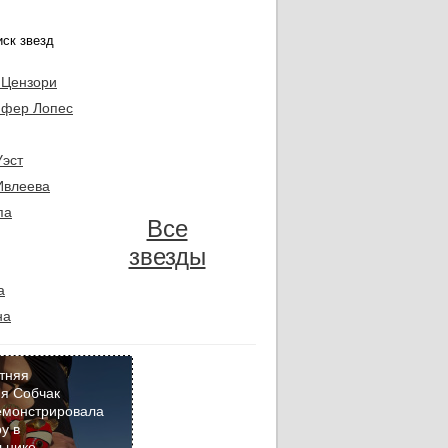
 Цензори
фер Лопес
Уэст
Ивлеева
па
Все
звезды
а
на
тняя
я Собчак
емонстрировала
Кадр
у в
дня
ьнике