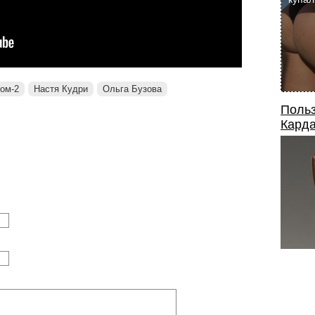
ом-2
Настя Кудри
Ольга Бузова
Польз
Карда