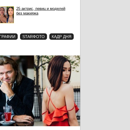
25 актрис, певиц и моделей
без макияжа
ГРАФИИ
STARФОТО
КАДР ДНЯ