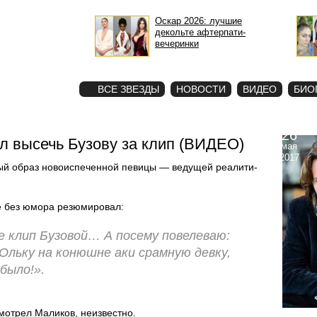
Оскар 2026: лучшие
декольте афтерпати-
вечеринки
STAR
ФОТО
ВСЕ ЗВЕЗДЫ
НОВОСТИ
ВИДЕО
БИО
26
л высечь Бузову за клип (ВИДЕО)
мая
2017
ый образ новоиспеченной певицы — ведущей реалити-
е без юмора резюмировал:
е клип Бузовой… А посему повелеваю:
Ольку на конюшне аки срамную девку,
было!».
мотрел Маликов, неизвестно.