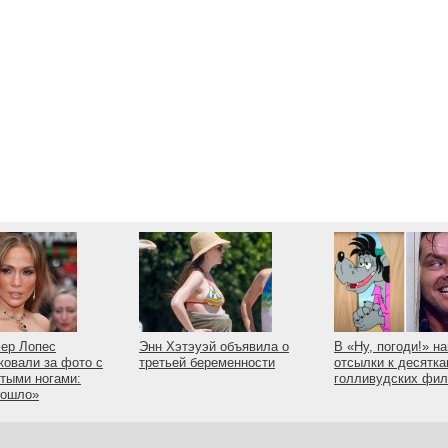
ер Лопес
Энн Хэтэуэй объявила о
В «Ну, погоди!» н
ковали за фото с
третьей беременности
отсылки к десятк
тыми ногами:
голливудских фи
пошло»