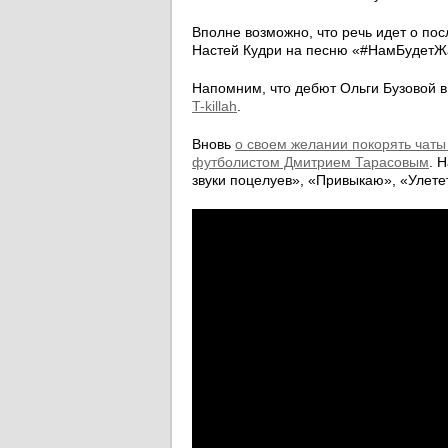
Вполне возможно, что речь идет о по
Настей Кудри на песню «#НамБудетЖа
Напомним, что дебют Ольги Бузовой в
T-killah
.
Вновь
о своем желании покорять чаты
футболистом Дмитрием Тарасовым
. 
звуки поцелуев», «Привыкаю», «Улете