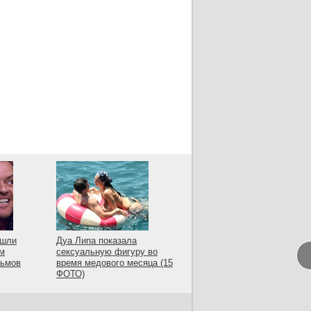
ашли
Дуа Липа показала
ам
сексуальную фигуру во
льмов
время медового месяца (15
ФОТО)