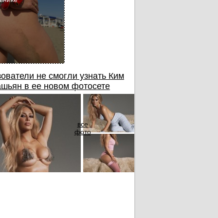
ователи не смогли узнать Ким
шьян в ее новом фотосете
все
фото