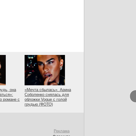
рудь, она
«Мечта сбылась». Арина
аться»:
Соболенко снялась для
 о романе с
обложки Vogue с голой
грудью (ФОТО)
Реклама