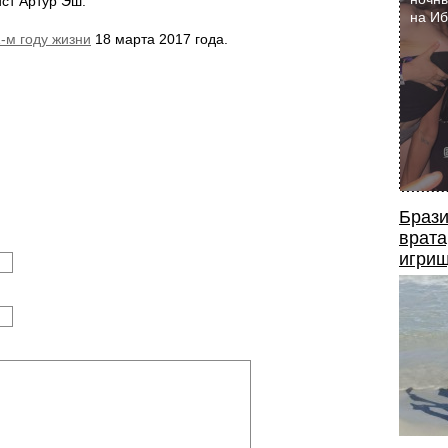
ист Артур Эш.
на И
-м году жизни
18 марта 2017 года.
Брази
врата
игрищ