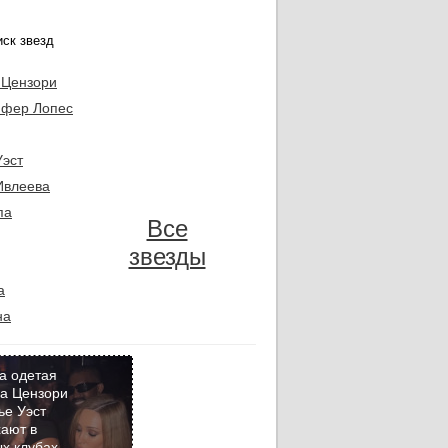
 Цензори
фер Лопес
Уэст
Ивлеева
па
Все
звезды
а
на
а одетая
а Цензори
ье Уэст
Кадр
ают в
дня
х клубах