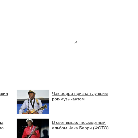
ршил
Чак Берри признан лучшим
рок-музыкантом
ла
В свет вышел посмертный
по
альбом Чака Берри (ФОТО)