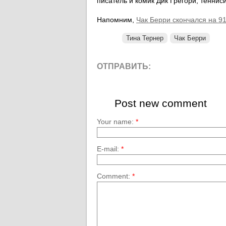
писатель и комик Дик Грегори, теннис
Напомним,
Чак Берри скончался на 91
Тина Тернер
Чак Берри
ОТПРАВИТЬ:
Post new comment
Your name:
*
E-mail:
*
Comment:
*