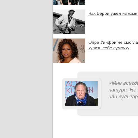
Чак Берри ушел из жизн
Опра Уинфри не смогла
купить себе сумочку
«
Мне всегд
натура. Не 
или вульга