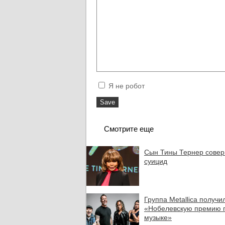
Я не робот
Смотрите еще
Сын Тины Тернер сове
суицид
Группа Metallica получи
«Нобелевскую премию 
музыке»