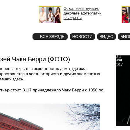
Оскар 2026: лучшие
декольте афтерпати-
вечеринки
STAR
ФОТО
ВСЕ ЗВЕЗДЫ
НОВОСТИ
ВИДЕО
БИО
11
зей Чака Берри (ФОТО)
мая
2017
ерены открыть в окрестностях дома, где жил
ространство в честь гитариста и других знаменитых
авших здесь.
тиер-стрит, 3117 принадлежало Чаку Берри с 1950 по