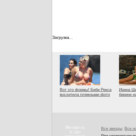
Загрузка...
Вот это формы! Биби Рекса
Ирина Ше
восхитила пляжными фото
бикини н
life-star.ru
Все звезды
Все н
© 18+