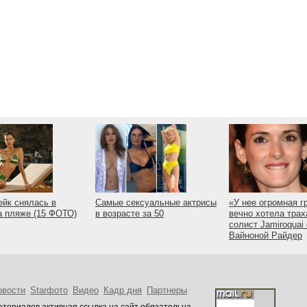
йк снялась в
Самые сексуальные актрисы
«У нее огромная г
а пляже (15 ФОТО)
в возрасте за 50
вечно хотела трах
солист Jamiroquai
Вайноной Райдер
овости
Starфото
Видео
Кадр дня
Партнеры