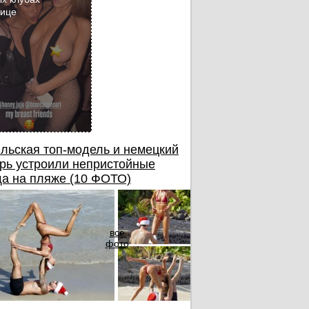
бице
льская топ-модель и немецкий
рь устроили непристойные
а на пляже (10 ФОТО)
все
фото