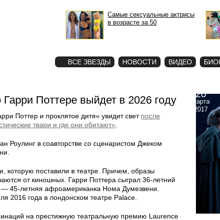
Самые сексуальные актрисы
в возрасте за 50
STAR
ФОТО
ВСЕ ЗВЕЗДЫ
НОВОСТИ
ВИДЕО
БИО
20
Гарри Поттере выйдет в 2026 году
марта
2017
рри Поттер и проклятое дитя» увидит свет
после
тические твари и где они обитают»
.
ан Роулинг в соавторстве со сценаристом Джеком
ни.
и, которую поставили в театре. Причем, образы
чаются от киношных. Гарри Поттера сыграл 36-летний
у — 45-летняя афроамериканка Нома Думезвени.
ля 2016 года в лондонском театре Palace.
оминаций на престижную театральную премию Laurence