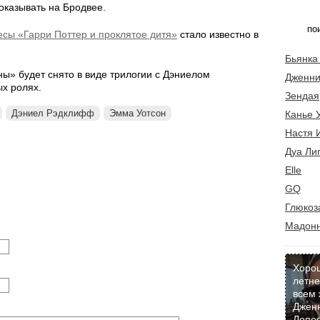
показывать на Бродвее.
есы «Гарри Поттер и проклятое дитя»
стало известно в
Бьянка
ы» будет снято в виде трилогии с Дэниелом
Дженни
х ролях.
Зендая
Дэниел Рэдклифф
Эмма Уотсон
Канье 
Настя 
Дуа Ли
Elle
GQ
Глюкоз
Мадон
Хоро
летне
всем 
Джен
Лопес