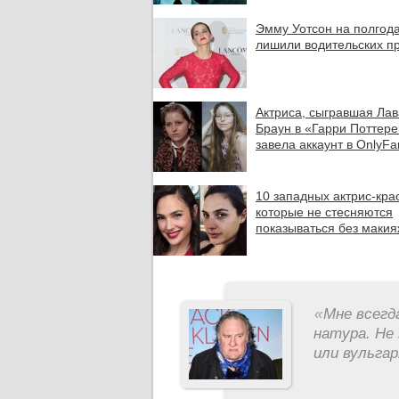
Эмму Уотсон на полгод
лишили водительских п
Актриса, сыгравшая Ла
Браун в «Гарри Поттере
завела аккаунт в OnlyFa
10 западных актрис-кра
которые не стесняются
показываться без маки
«
Мне всегд
натура. Не 
или вульга