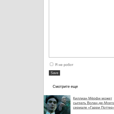
Я не робот
Смотрите еще
Киллиан Мёрфи может
сыграть Волан-де-Морта
сериале «Гарри Поттер