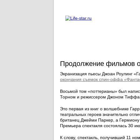
О проекте
Реклама
Продолжение фильмов о 
Экранизация пьесы Джоан Роулинг «Га
окончания съемок спин-оффа «Фантас
Восьмой том «поттерианы» был напис
Торном и режиссером Джоном Тиффа
Это первая из книг о волшебнике Гарр
театральных героев значительно отли
британец Джейми Паркер, а Гермион
Премьера спектакля состоялась 30 ию
К слову, спектакль, получивший 11 н