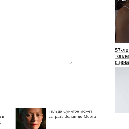
57-ле
топле
сцена
Тильда Суинтон может
 в
сыграть Волан-де-Морта
»