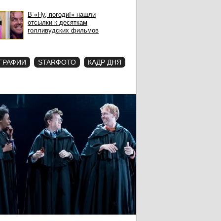
В «Ну, погоди!» нашли
отсылки к десяткам
голливудских фильмов
ГРАФИИ
STARФОТО
КАДР ДНЯ