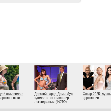
уэй объявила о
Дерзкий наряд Деми Мур
Оскар 2025: лучш
беременности
сделал этот телеэфир
церемонии
легендарным (ФОТО)