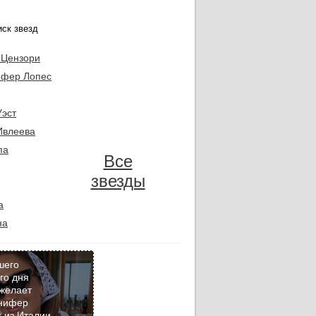
 Цензори
фер Лопес
Уэст
Ивлеева
па
Все
звезды
а
на
шего
го дня
желает
Кадр
нифер
дня
 из Италии