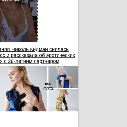
тняя Николь Кидман снялась
сс и рассказала об эротических
х с 28-летним партнером
все
фото