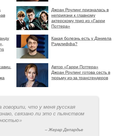
а
Джоан Роулинг призналась в
рав
неприязни к главному
актерскому трио из «Гарри
Поттера»
ванду
Какая болезнь есть у Дэниела
»,
Рэдклиффа?
ns
савиц,
Автор «Гарри Поттера»
Джоан Роулинг готова сесть в
яжа
тюрьму из-за трансгендеров
а говорили, что у меня русская
знаю, связано ли это с пьянством
рностью
»
– Жерар Депардье