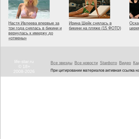
Настя Ивлеева впервые за
Ирина Шейк снялась в
Оска
три года снялась в бикини и
бикини на пляже (15 ФОТО)
цере
вернулась к имиджу до
«отмены»
life-star.ru
Все звезды
Все новости
Starфото
Видео
Ка
© 18+
При цитировании материалов активная ссылка на
2008-2026