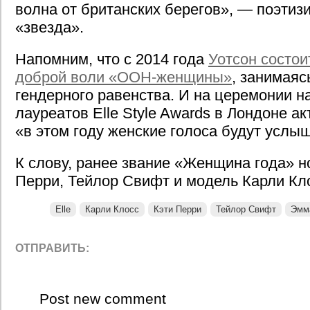
волна от британских берегов», — поэти
«звезда».
Напомним, что с 2014 года
Уотсон состои
доброй воли «ООН-женщины»
, занимаяс
гендерного равенства. И на церемонии н
лауреатов Elle Style Awards в Лондоне ак
«в этом году женские голоса будут услы
К слову, ранее звание «Женщина года» н
Перри, Тейлор Свифт и модель Карли Кл
Elle
Карли Клосс
Кэти Перри
Тейлор Свифт
Эмм
ОТПРАВИТЬ:
Post new comment