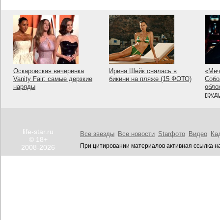
Оскаровская вечеринка
Ирина Шейк снялась в
«Меч
Vanity Fair: самые дерзкие
бикини на пляже (15 ФОТО)
Собо
наряды
обло
груд
life-star.ru
Все звезды
Все новости
Starфото
Видео
Ка
© 18+
При цитировании материалов активная ссылка на
2008-2026