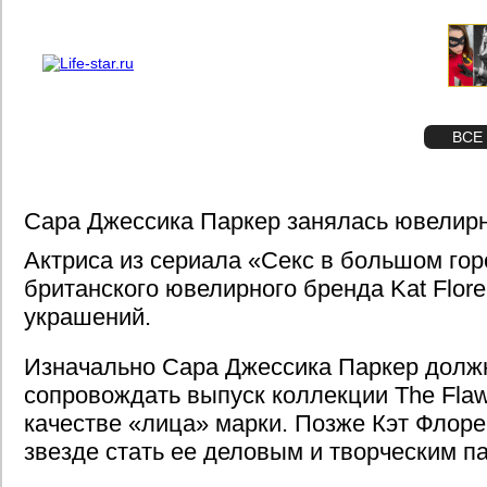
О проекте
Реклама
STAR
ФОТО
ВСЕ
Сара Джессика Паркер занялась ювелир
Актриса из сериала «Секс в большом го
британского ювелирного бренда Kat Flor
украшений.
Изначально Сара Джессика Паркер долж
сопровождать выпуск коллекции The Flaw
качестве «лица» марки. Позже Кэт Флор
звезде стать ее деловым и творческим п