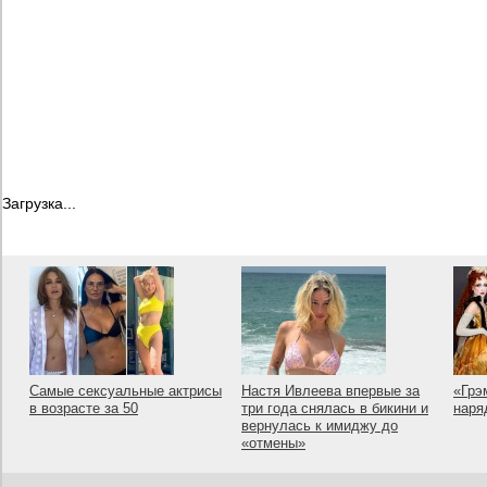
Загрузка...
Самые сексуальные актрисы
Настя Ивлеева впервые за
«Грэ
в возрасте за 50
три года снялась в бикини и
наря
вернулась к имиджу до
«отмены»