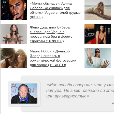
«Мечта сбылась». Арина
Соболенко снялась для
обложки Vogue с голой грудью
(ФОТО)
Жена Джастина Бибера
снялась для Vogue в
прозрачном бра в форме
стрекозы (10 ФОТО)
Марго Робби и Джейкоб
Элорди снялись в
романтической фотосессии
для Vogue (19 ФОТО)
«
Мне всегда говорили, что у ме
натура. Не знаю, связано ли эт
или вульгарностью
»
– 