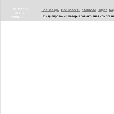
life-star.ru
Все звезды
Все новости
Starфото
Видео
Ка
© 18+
При цитировании материалов активная ссылка на
2008-2026