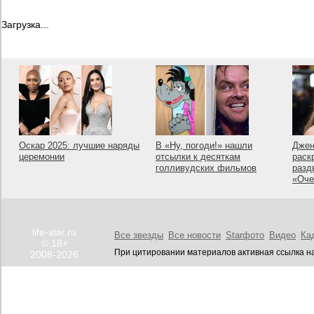
Загрузка...
Оскар 2025: лучшие наряды
В «Ну, погоди!» нашли
Джен
церемонии
отсылки к десяткам
раск
голливудских фильмов
разд
«Оче
life-star.ru
Все звезды
Все новости
Starфото
Видео
Ка
© 18+
При цитировании материалов активная ссылка на
2008-2026