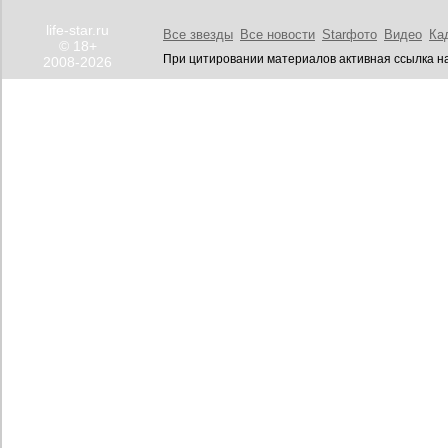
life-star.ru
Все звезды
Все новости
Starфото
Видео
Ка
© 18+
При цитировании материалов активная ссылка на
2008-2026