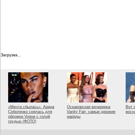
Загрузка...
«Мечта сбылась». Арина
Оскаровская вечеринка
Вот 
Соболенко снялась для
Vanity Fair: самые дерзкие
восх
обложки Vogue с голой
наряды
грудью (ФОТО)