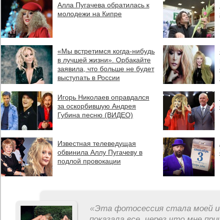
Алла Пугачева обратилась к
молодежи на Кипре
«Мы встретимся когда-нибудь
в лучшей жизни». Орбакайте
заявила, что больше не будет
выступать в России
Игорь Николаев оправдался
за оскорбившую Андрея
Губина песню (ВИДЕО)
Известная телеведущая
обвинила Аллу Пугачеву в
подлой провокации
«
Эта фотосессия стала моей и
показала все, через что мне пр