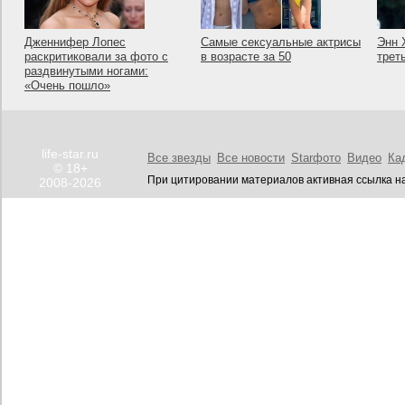
Дженнифер Лопес
Самые сексуальные актрисы
Энн 
раскритиковали за фото с
в возрасте за 50
трет
раздвинутыми ногами:
«Очень пошло»
life-star.ru
Все звезды
Все новости
Starфото
Видео
Ка
© 18+
При цитировании материалов активная ссылка на
2008-2026