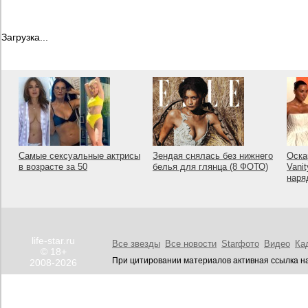
Загрузка...
Самые сексуальные актрисы
Зендая снялась без нижнего
Оска
в возрасте за 50
белья для глянца (8 ФОТО)
Vanit
наря
life-star.ru
Все звезды
Все новости
Starфото
Видео
Ка
© 18+
При цитировании материалов активная ссылка на
2008-2026