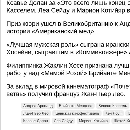
Ксавье Долан за «Это всего лишь конец 
Касселем, Леа Сейду и Марион Котийяр в
Приз жюри ушел в Великобританию к Анд
истории «Американский мед».
«Лучшая мужская роль» сыграна иранск
Хосейни, сыгравшим в «Коммивояжере» 
Филиппинка Жаклин Хосе признана лучше
работу над «Мамой Розой» Брийанте Мен
За вклад в мировой кинематограф «Поч
ветвь» получил француз Жан-Пьер Лео.
Андреа Арнольд
Брийанте Мендоса
Венсан Кассель
Жан-Пьер Лео
Каннский кинофестиваль
Кен Лоуч
К
Ксавье Долан
Леа Сейду
Марион Котийяр
Шахаб Х