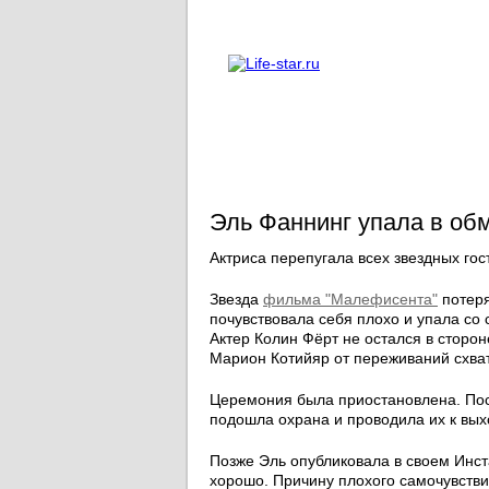
О проекте
Реклама
Эль Фаннинг упала в обм
Актриса перепугала всех звездных гос
Звезда
фильма "Малефисента"
потеря
почувствовала себя плохо и упала со
Актер Колин Фёрт не остался в сторон
Марион Котийяр от переживаний схват
Церемония была приостановлена. Посл
подошла охрана и проводила их к вых
Позже Эль опубликовала в своем Инст
хорошо. Причину плохого самочувстви