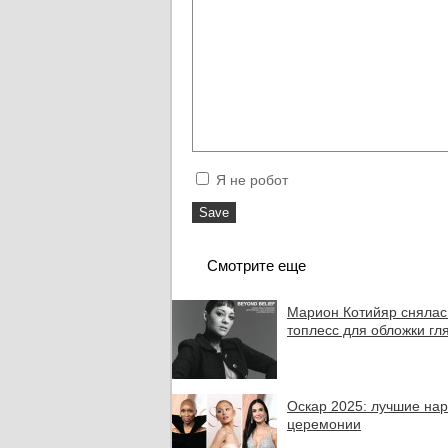
Я не робот
Смотрите еще
Марион Котийяр снялас
топлесс для обложки гл
Оскар 2025: лучшие на
церемонии