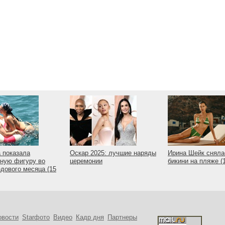
 показала
Оскар 2025: лучшие наряды
Ирина Шейк сняла
ную фигуру во
церемонии
бикини на пляже 
дового месяца (15
овости
Starфото
Видео
Кадр дня
Партнеры