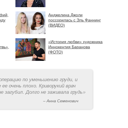
фий,
Анджелина Джоли
жду
поссорилась с Эль Фаннинг
(ВИДЕО)
«История любви» художника
твь»,
Иннокентия Баранова
(ФОТО)
операцию по уменьшению груди, и
 ее очень плохо. Криворукий врач
е загубил. Долго не заживала грудь
»
– Анна Семенович