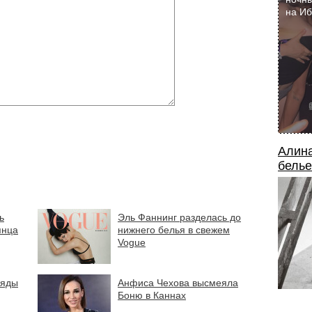
на И
Алина
белье
ь
Эль Фаннинг разделась до
янца
нижнего белья в свежем
Vogue
ряды
Анфиса Чехова высмеяла
Боню в Каннах