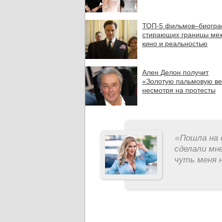
ТОП-5 фильмов–биогра
стирающих границы ме
кино и реальностью
Ален Делон получит
«Золотую пальмовую ве
несмотря на протесты
«
Пошла на 
сделали мне
чуть меня н