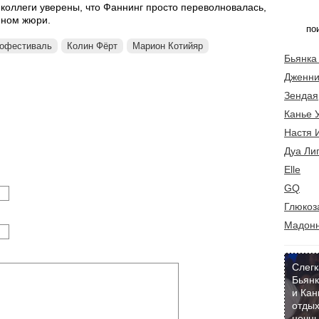
 коллеги уверены, что Фаннинг просто переволновалась,
еном жюри.
нофестиваль
Колин Фёрт
Марион Котийяр
Бьянка
Дженни
Зендая
Канье 
Настя 
Дуа Ли
Elle
GQ
Глюкоз
Мадон
Слегк
Бьянк
и Кан
отдых
ночны