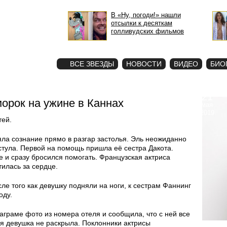
В «Ну, погоди!» нашли
отсылки к десяткам
голливудских фильмов
STAR
ФОТО
ВСЕ ЗВЕЗДЫ
НОВОСТИ
ВИДЕО
БИО
21
орок на ужине в Каннах
мая
2019
тей.
ла сознание прямо в разгар застолья. Эль неожиданно
 стула. Первой на помощь пришла её сестра Дакота.
е и сразу бросился помогать. Французская актриса
илась за сердце.
е того как девушку подняли на ноги, к сестрам Фаннинг
оду.
аграме фото из номера отеля и сообщила, что с ней все
я девушка не раскрыла. Поклонники актрисы