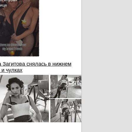
бице
 Загитова снялась в нижнем
 и чулках
все
фото