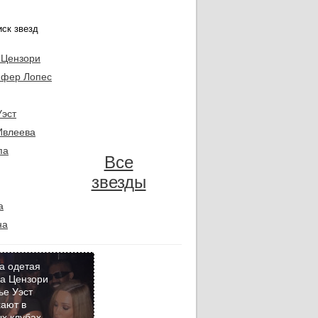
 Цензори
фер Лопес
Уэст
Ивлеева
па
Все
звезды
а
на
а одетая
а Цензори
ье Уэст
Кадр
ают в
дня
х клубах