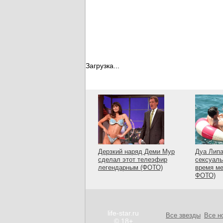
Загрузка...
Дерзкий наряд Деми Мур
Дуа Липа
сделал этот телеэфир
сексуаль
легендарным (ФОТО)
время ме
ФОТО)
life-star.ru
Все звезды
Все н
© 18+