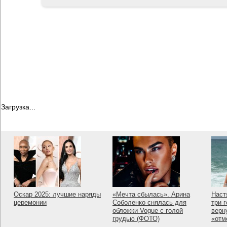
Загрузка...
Оскар 2025: лучшие наряды
«Мечта сбылась». Арина
Наст
церемонии
Соболенко снялась для
три 
обложки Vogue с голой
верн
грудью (ФОТО)
«отм