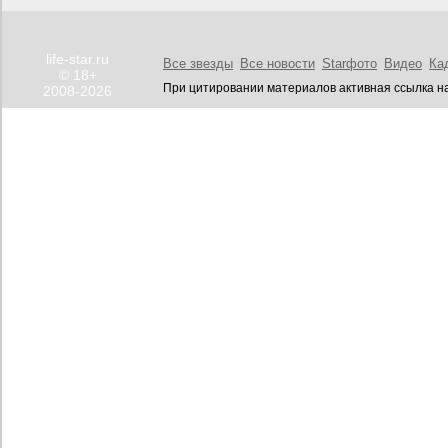
life-star.ru
Все звезды
Все новости
Starфото
Видео
Ка
© 18+
При цитировании материалов активная ссылка на
2008-2026