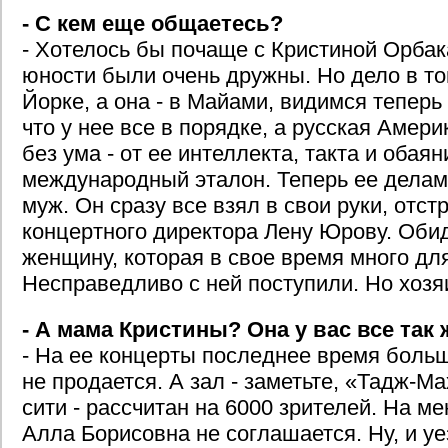
- С кем еще общаетесь?
- Хотелось бы почаще с Кристиной Орбак
юности были очень дружны. Но дело в том
Йорке, а она - в Майами, видимся теперь 
что у нее все в порядке, а русская Амер
без ума - от ее интеллекта, такта и обаян
международный эталон. Теперь ее делам
муж. Он сразу все взял в свои руки, отс
концертного директора Лену Юрову. Обид
женщину, которая в свое время много дл
Несправедливо с ней поступили. Но хозяи
- А мама Кристины? Она у вас все так
- На ее концерты последнее время боль
не продается. А зал - заметьте, «Тадж-М
сити - рассчитан на 6000 зрителей. На 
Алла Борисовна не соглашается. Ну, и у