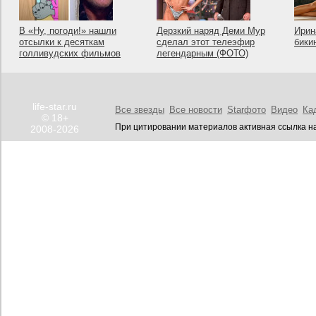
В «Ну, погоди!» нашли
Дерзкий наряд Деми Мур
Ирин
отсылки к десяткам
сделал этот телеэфир
бики
голливудских фильмов
легендарным (ФОТО)
life-star.ru
Все звезды
Все новости
Starфото
Видео
Ка
© 18+
При цитировании материалов активная ссылка на
2008-2026