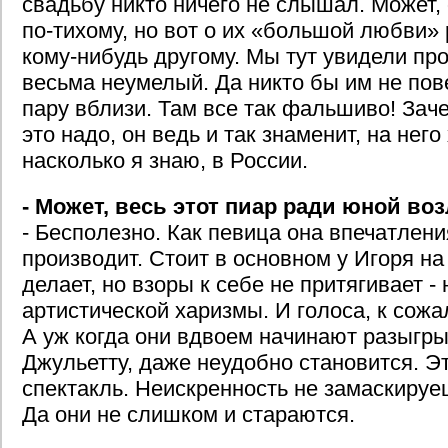
свадьбу никто ничего не слышал. Может,
по-тихому, но вот о их «большой любви»
кому-нибудь другому. Мы тут увидели пр
весьма неумелый. Да никто бы им не пов
пару вблизи. Там все так фальшиво! За
это надо, он ведь и так знаменит, на него 
насколько я знаю, в России.
- Может, весь этот пиар ради юной в
- Бесполезно. Как певица она впечатлени
производит. Стоит в основном у Игоря на
делает, но взоры к себе не притягивает -
артистической харизмы. И голоса, к сожа
А уж когда они вдвоем начинают разыгр
Джульетту, даже неудобно становится. Э
спектакль. Неискренность не замаскируеш
Да они не слишком и стараются.