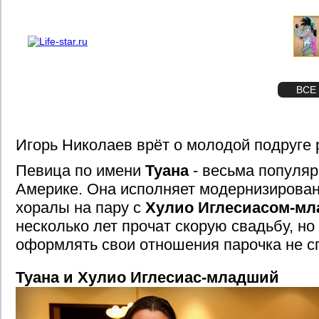
О проекте
Реклама
STAR
ФОТО
ВСЕ
Игорь Николаев врёт о молодой подруге 
Певица по имени
Туана
- весьма популяр
Америке. Она исполняет модернизирован
хоралы на пару с
Хулио Иглесиасом-м
несколько лет прочат скорую свадьбу, н
оформлять свои отношения парочка не с
Туана и Хулио Иглесиас-младший