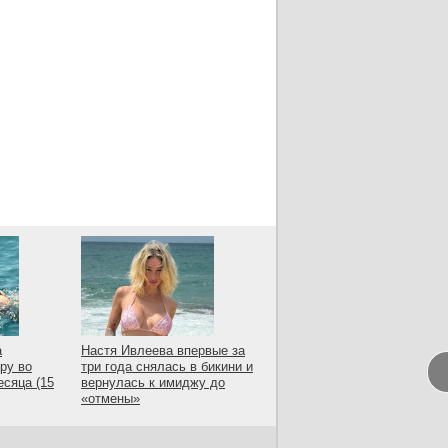
а
Настя Ивлеева впервые за
ру во
три года снялась в бикини и
есяца (15
вернулась к имиджу до
«отмены»