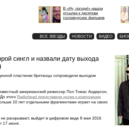
В «Ну, погоди!» нашли
отсылки к десяткам
голливудских фильмов
STAR
ФОТО
ВСЕ ЗВЕЗДЫ
НОВОСТИ
ВИДЕО
БИО
6
рой сингл и назвали дату выхода
мая
2016
)
оценной пластинки британцы сопроводили выходом
известный американский режиссер Пол Томас Андерсон,
 До этого
Radiohead представили ролик к композиции
больше 10 лет отдельными фрагментами играет на своих
 не раскрывают, выйдет в цифровом виде 8 мая 2016
т 17 июня.