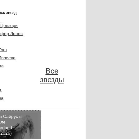
 Цензори
фер Лопес
Уэст
Ивлеева
па
Все
звезды
а
на
и Сайрус в
але
erland
Кадр
 2026)
дня