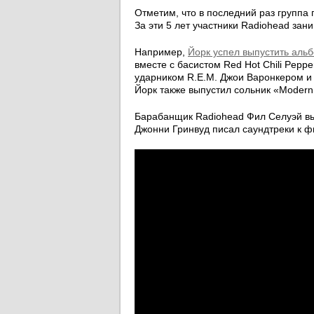
Отметим, что в последний раз группа п
За эти 5 лет участники Radiohead зан
Например,
Йорк успел выпустить альб
вместе с басистом Red Hot Chili Pep
ударником R.E.M. Джои Варонкером и М
Йорк также выпустил сольник «Modern
Барабанщик Radiohead Фил Селуэй вып
Джонни Гринвуд писал саундтреки к 