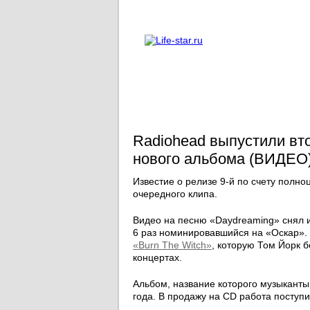
О проекте
Реклама
Radiohead выпустили вто
нового альбома (ВИДЕО
Известие о релизе 9-й по счету полн
очередного клипа.
Видео на песню «Daydreaming» снял 
6 раз номинировавшийся на «Оскар».
«Burn The Witch»
, которую Том Йорк 
концертах.
Альбом, название которого музыканты
года. В продажу на CD работа поступи