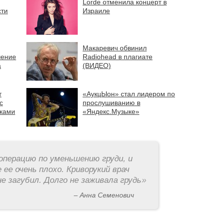
Lorde отменила концерт в
сти
Израиле
Макаревич обвинил
чение
Radiohead в плагиате
а
(ВИДЕО)
т
«АукцЫон» стал лидером по
с
прослушиванию в
еками
«Яндекс.Музыке»
операцию по уменьшению груди, и
 ее очень плохо. Криворукий врач
е загубил. Долго не заживала грудь
»
– Анна Семенович