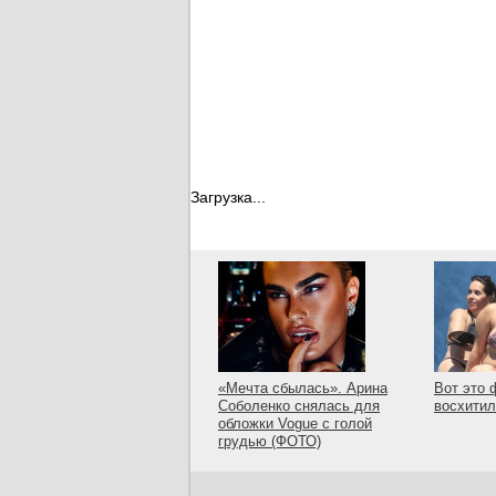
Загрузка...
«Мечта сбылась». Арина
Вот это 
Соболенко снялась для
восхити
обложки Vogue с голой
грудью (ФОТО)