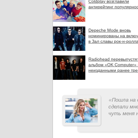
Coldplay возглавили
антирейтинг популярно
Depeche Mode вновь
номинированы на вклю
в Зал славы рок-н-ролл
Radiohead перевыпустя
альбом «OK Computer» 
неизданными ранее тр
«
Пошла на 
сделали мне
чуть меня н