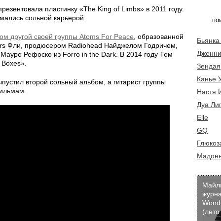
резентовала пластинку «The King of Limbs» в 2011 году.
имались сольной карьерой.
ом другой своей группы Atoms For Peace
, образованной
Бьянка
pers Фли, продюсером Radiohead Найджелом Годричем,
Дженни
ауро Рефоско из Forro in the Dark. В 2014 году Том
 Boxes».
Зендая
Канье 
устил второй сольный альбом, а гитарист группы
фильмам.
Настя 
Дуа Ли
Elle
GQ
Глюкоз
Мадон
Майл
журн
Wond
(лето