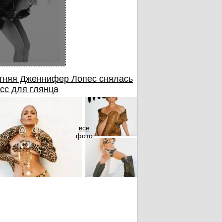
тняя Дженнифер Лопес снялась
сс для глянца
все
фото