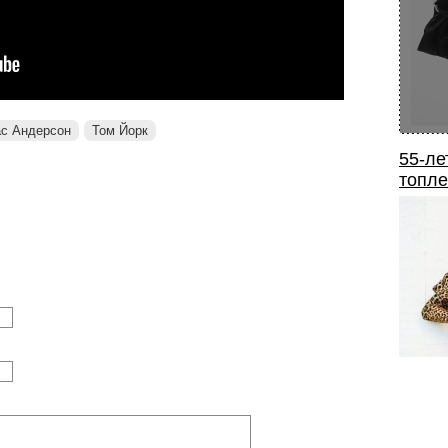
с Андерсон
Том Йорк
55-ле
топле