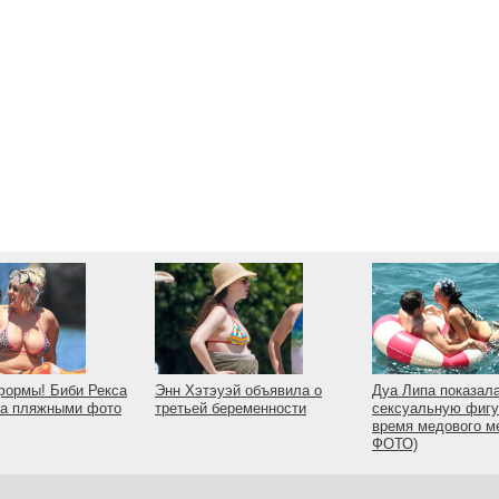
формы! Биби Рекса
Энн Хэтэуэй объявила о
Дуа Липа показал
ла пляжными фото
третьей беременности
сексуальную фигу
время медового м
ФОТО)