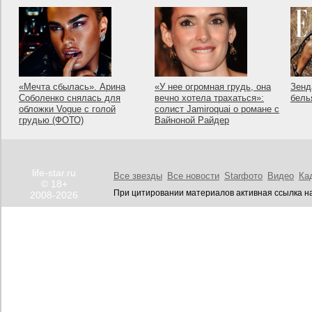
«Мечта сбылась». Арина
«У нее огромная грудь, она
Зенд
Соболенко снялась для
вечно хотела трахаться»:
бель
обложки Vogue с голой
солист Jamiroquai о романе с
грудью (ФОТО)
Вайноной Райдер
life-star.ru
Все звезды
Все новости
Starфото
Видео
Ка
© 18+
При цитировании материалов активная ссылка на
2008-2026