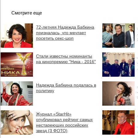
Смотрите еще
72-летняя Надежда Бабкина
призналась, что мечтает
посетить секс-шоп
Стали известны номинанты
на кинопремию "Ника - 2016"
Надежда Бабкина подалась в
политику
Журнал «StarHit»
опубликовал рейтинг самых
нестареющих российских
звезд (3 ФОТО)