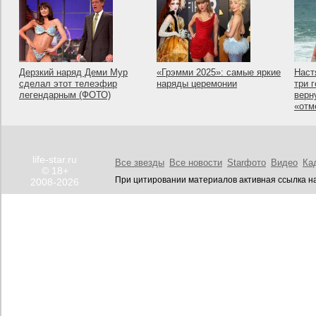
Дерзкий наряд Деми Мур
«Грэмми 2025»: самые яркие
Наст
сделал этот телеэфир
наряды церемонии
три 
легендарным (ФОТО)
верн
«отм
life-star.ru
Все звезды
Все новости
Starфото
Видео
Ка
© 18+
При цитировании материалов активная ссылка на
2008-2026