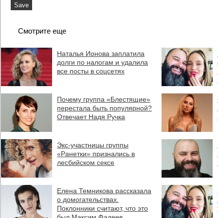
Смотрите еще
Наталья Ионова заплатила
долги по налогам и удалила
все посты в соцсетях
Почему группа «Блестящие»
перестала быть популярной?
Отвечает Надя Ручка
Экс-участницы группы
«Ранетки» признались в
лесбийском сексе
Елена Темникова рассказала
о домогательствах.
Поклонники считают, что это
был Максим Фадеев