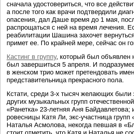
сначала удостовериться, что все действи
а после того как врачи подтвердили диаг
опасения, дал Даше время до 1 мая, посл
распрощаться с ней на время лечения. Е
реабилитации Шашина захочет вернуться
примет ее. По крайней мере, сейчас он го
Кастинг в группу
, который был объявлен 
был завершиться 5 апреля. И подразумев
в женском трио может претендовать име
представительница прекрасного пола.
Кстати, среди 3-х тысяч желающих были 
других музыкальных групп отечественно
«Ранетка» 23-летняя Аня Байдавлетова; 
ровесницы Катя Ли, экс-участница групп «
Наталья Асмолова, некогда певшая в «Б
стоит отметить, что Катя и Наталья не со