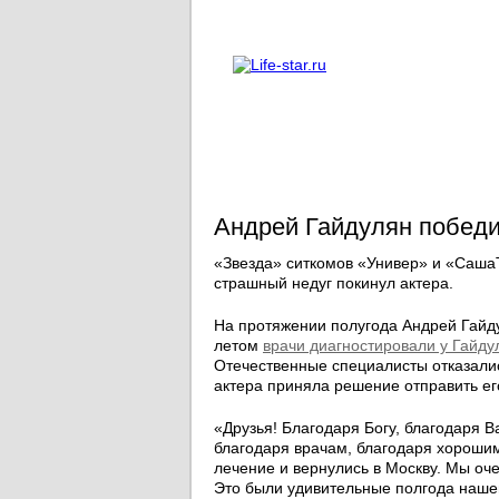
О проекте
Реклама
Андрей Гайдулян победи
«Звезда» ситкомов «Универ» и «СашаТ
страшный недуг покинул актера.
На протяжении полугода Андрей Гайд
летом
врачи диагностировали у Гайд
Отечественные специалисты отказали
актера приняла решение отправить его
«Друзья! Благодаря Богу, благодаря
благодаря врачам, благодаря хороши
лечение и вернулись в Москву. Мы оче
Это были удивительные полгода наше