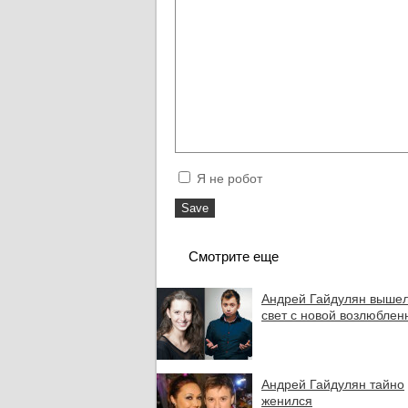
Я не робот
Смотрите еще
Андрей Гайдулян вышел
свет с новой возлюблен
Андрей Гайдулян тайно
женился