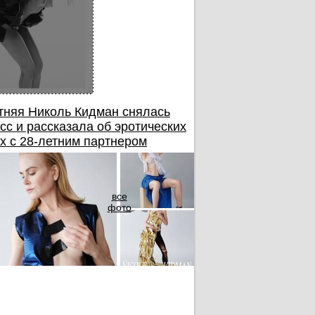
тняя Николь Кидман снялась
сс и рассказала об эротических
х с 28-летним партнером
все
фото