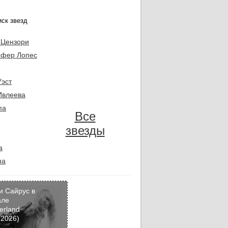
 Цензори
фер Лопес
Уэст
Ивлеева
па
Все
звезды
а
на
и Сайрус в
але
erland
Кадр
 2026)
дня