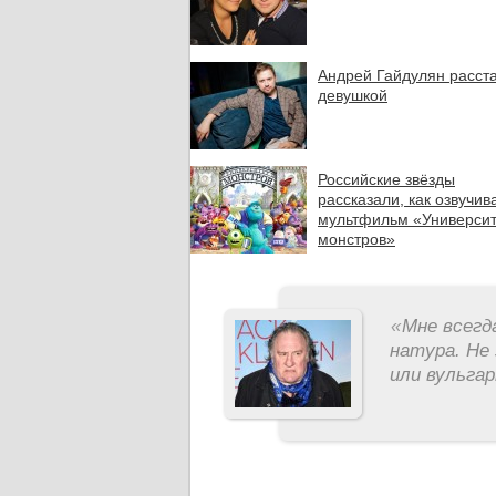
Андрей Гайдулян расста
девушкой
Российские звёзды
рассказали, как озвучив
мультфильм «Университ
монстров»
«
Мне всегд
натура. Не 
или вульга