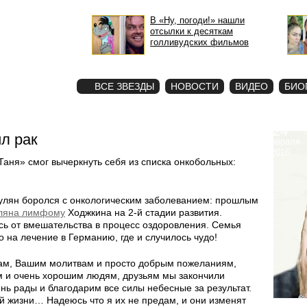
В «Ну, погоди!» нашли
отсылки к десяткам
голливудских фильмов
STAR
ФОТО
ВСЕ ЗВЕЗДЫ
НОВОСТИ
ВИДЕО
БИО
24
л рак
февраля
2016
аня» смог вычеркнуть себя из списка онкобольных:
улян боролся с онкологическим заболеванием: прошлым
уляна лимфому
Ходжкина на 2-й стадии развития.
сь от вмешательства в процесс оздоровления. Семья
 на лечение в Германию, где и случилось чудо!
 Вам, Вашим молитвам и просто добрым пожеланиям,
м и очень хорошим людям, друзьям мы закончили
нь рады и благодарим все силы небесные за результат.
й жизни… Надеюсь что я их не предам, и они изменят