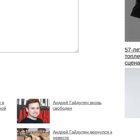
57-ле
топле
сцена
 в
Андрей Гайдулян вновь
ной
свободен
Андрей Гайдулян вернулся к
невесте