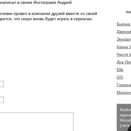
— написал в своем Инстаграме Андрей.
ловек провел в компании друзей вместе со своей
ется, что скоро вновь будет играть в сериалах.
Бьянка
Дженни
Зендая
Канье 
Настя 
Дуа Ли
Elle
GQ
Глюкоз
Мадон
Майл
журн
Wond
(лето