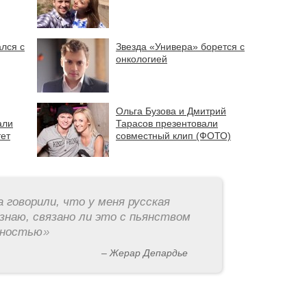
лся с
Звезда «Универа» борется с
онкологией
Ольга Бузова и Дмитрий
али
Тарасов презентовали
ет
совместный клип (ФОТО)
а говорили, что у меня русская
знаю, связано ли это с пьянством
рностью
»
– Жерар Депардье