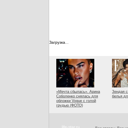
Загрузка...
«Мечта сбылась». Арина
Зендая с
Соболенко снялась для
белья дл
обложки Vogue с голой
грудью (ФОТО)
life-star.ru