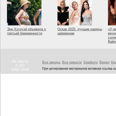
Энн Хэтэуэй объявила о
Оскар 2025: лучшие наряды
«У н
третьей беременности
церемонии
вечн
соли
Вайн
life-star.ru
Все звезды
Все новости
Starфото
Видео
Ка
© 18+
При цитировании материалов активная ссылка на
2008-2026