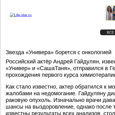
О проекте
Реклама
STAR
ФОТО
ВСЕ
Звезда «Универа» борется с онкологией
Российский актёр Андрей Гайдулян, изв
«Универ» и «СашаТаня», отправился в Г
прохождения первого курса химиотерапи
Как стало известно, актер обратился к м
жалобами на недомогание. Гайдуляну ди
раковую опухоль. Изначально врачи дав
шансы на выздоровление, однако после т
известны результаты всех анализов, сто