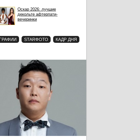
Оскар 2026: лучшие
декольте афтерпати-
вечеринки
ГРАФИИ
STARФОТО
КАДР ДНЯ