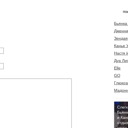
Бьянка
Дженни
Зендая
Канье 
Настя 
Дуа Ли
Elle
GQ
Глюкоз
Мадон
Слегк
Бьянк
и Кан
отдых
ночны