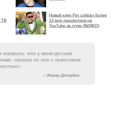
Новый клип Psy собрал более
м ТВ
13 млн просмотров на
YouTube за сутки (ВИДЕО)
а говорили, что у меня русская
знаю, связано ли это с пьянством
рностью
»
– Жерар Депардье