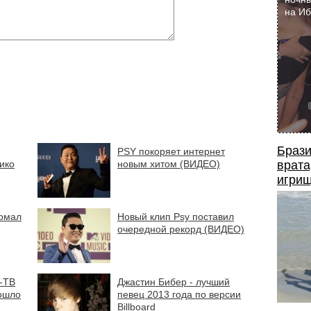
на И
Брази
PSY покоряет интернет
ико
новым хитом (ВИДЕО)
врата
игрищ
ломал
Новый клип Psy поставил
очередной рекорд (ВИДЕО)
-ТВ
Джастин Бибер - лучший
рошло
певец 2013 года по версии
Billboard