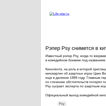
О проекте
Реклама
Рэпер Psy снимется в к
Известный рэпер Psy, когда-то взорв
в комедийном боевике под названием 
Кинолента, на роль в которой пригла
кинокартин об азартных играх Цзин В
еще в далеком 1989 году. Главным ге
по стечению обстоятельств потерял п
Psy сыграет эксперта по азартным игр
Официальный выход комедийной кинок
Psy