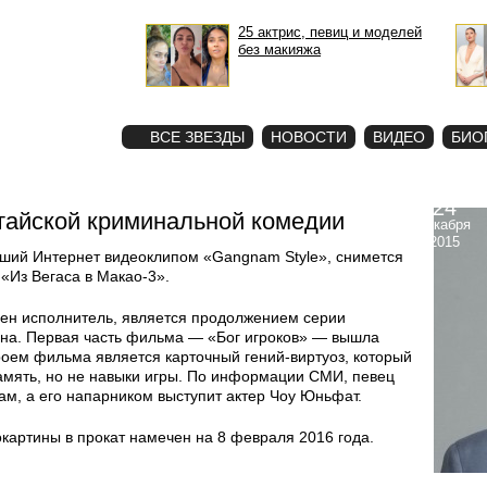
25 актрис, певиц и моделей
без макияжа
STAR
ФОТО
ВСЕ ЗВЕЗДЫ
НОВОСТИ
ВИДЕО
БИО
24
итайской криминальной комедии
декабря
2015
авший Интернет видеоклипом «Gangnam Style», снимется
«Из Вегаса в Макао-3».
шен исполнитель, является продолжением серии
она. Первая часть фильма — «Бог игроков» — вышла
роем фильма является карточный гений-виртуоз, который
амять, но не навыки игры. По информации СМИ, певец
ам, а его напарником выступит актер Чоу Юньфат.
артины в прокат намечен на 8 февраля 2016 года.