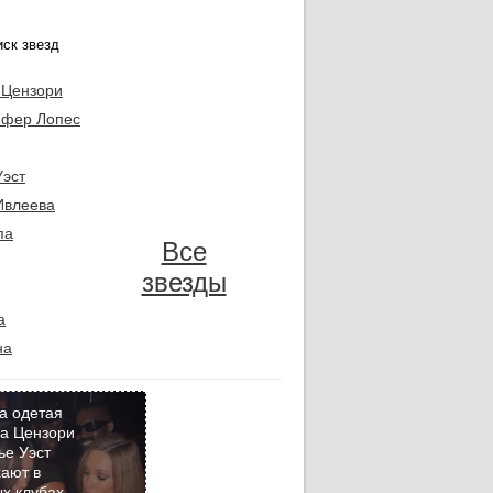
 Цензори
фер Лопес
Уэст
Ивлеева
па
Все
звезды
а
на
а одетая
а Цензори
ье Уэст
Кадр
ают в
дня
х клубах