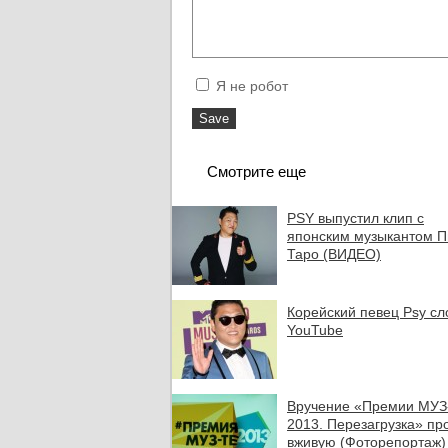
Я не робот
Смотрите еще
PSY выпустил клип с
японским музыкантом П
Таро (ВИДЕО)
Корейский певец Psy с
YouTube
Вручение «Премии МУЗ
2013. Перезагрузка» п
вживую (Фоторепортаж)