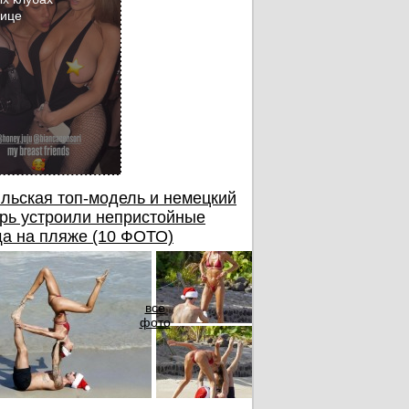
бице
льская топ-модель и немецкий
рь устроили непристойные
а на пляже (10 ФОТО)
все
фото