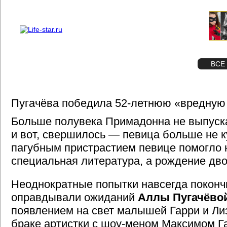
О проекте
Реклама
STAR
ФОТО
ВСЕ
Пугачёва победила 52-летнюю «вредную
Больше полувека Примадонна не выпускал
и вот, свершилось — певица больше не к
пагубным пристрастием певице помогло 
специальная литература, а рождение дв
Неоднократные попытки навсегда покончи
оправдывали ожиданий
Аллы Пугачёво
появлением на свет малышей Гарри и Ли
браке артистки с шоу-меном Максимом Г