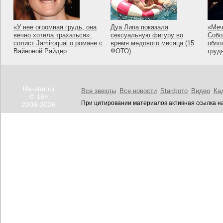
«У нее огромная грудь, она
Дуа Липа показала
«Меч
вечно хотела трахаться»:
сексуальную фигуру во
Собо
солист Jamiroquai о романе с
время медового месяца (15
обло
Вайноной Райдер
ФОТО)
груд
life-star.ru
Все звезды
Все новости
Starфото
Видео
Ка
© 18+
При цитировании материалов активная ссылка на
2008-2026