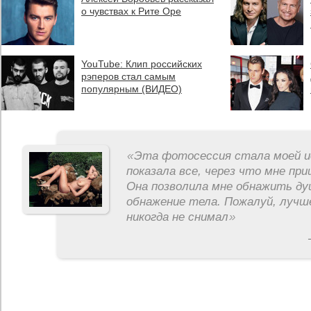
о чувствах к Рите Оре
YouTube: Клип российских
рэперов стал самым
популярным (ВИДЕО)
«
Эта фотосессия стала моей и
показала все, через что мне пр
Она позволила мне обнажить ду
обнажение тела. Пожалуй, лучш
никогда не снимал
»