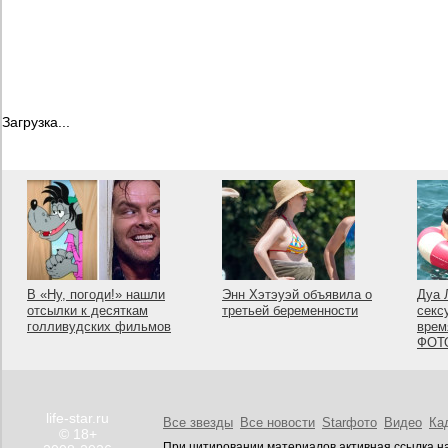
Загрузка...
В «Ну, погоди!» нашли
Энн Хэтэуэй объявила о
Дуа 
отсылки к десяткам
третьей беременности
секс
голливудских фильмов
врем
ФОТ
life-star.ru
Все звезды
Все новости
Starфото
Видео
Ка
© 18+
При цитировании материалов активная ссылка на