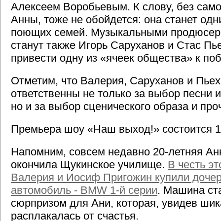
Алексеем Воробьевым. К слову, без сам
Анны, тоже не обойдется: она станет одн
поющих семей. Музыкальными продюсер
станут также Игорь Саруханов и Стас Пье
привести одну из «ячеек общества» к по
Отметим, что Валерия, Саруханов и Пьех
ответственны не только за выбор песни и
но и за выбор сценического образа и про
Премьера шоу «Наш выход!» состоится 1
Напомним, совсем недавно 20-летняя Ан
окончила Щукинское училище.
В честь э
Валерия и Иосиф Пригожин купили доче
автомобиль - BMW 1-й серии
. Машина ст
сюрпризом для Ани, которая, увидев ши
расплакалась от счастья.