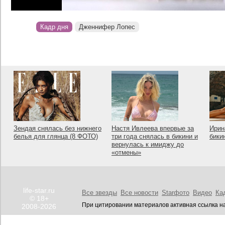
Кадр дня
Дженнифер Лопес
Зендая снялась без нижнего
Настя Ивлеева впервые за
Ирин
белья для глянца (8 ФОТО)
три года снялась в бикини и
бики
вернулась к имиджу до
«отмены»
life-star.ru
Все звезды
Все новости
Starфото
Видео
Ка
© 18+
При цитировании материалов активная ссылка на
2008-2026