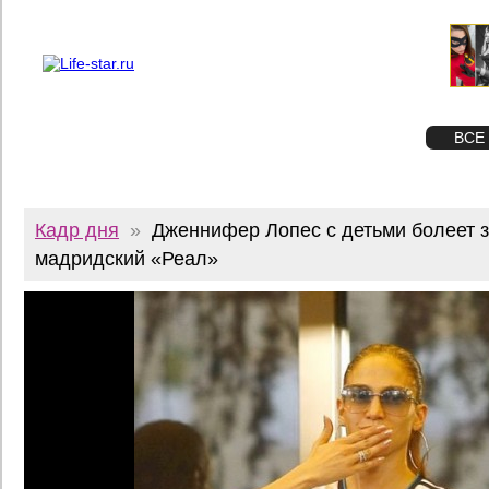
О проекте
Реклама
Twitter
STAR
ФОТО
ВСЕ
Кадр дня
»
Дженнифер Лопес с детьми болеет 
мадридский «Реал»