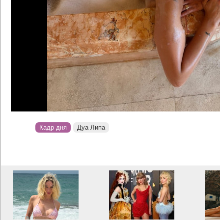
Кадр дня
Дуа Липа