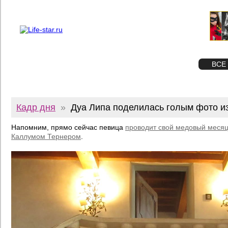
О проекте
Реклама
Twitter
STAR
ФОТО
ВСЕ
Кадр дня
»
Дуа Липа поделилась голым фото и
Напомним, прямо сейчас певица
проводит свой медовый месяц
Каллумом Тернером
.