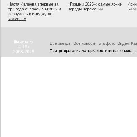
Настя Ивлеева впервые за
«Грэмми 2025»: самые яркие
Ирин
три года снялась в бикини и
наряды церемонии
бики
вернулась к имиджу до
«отмены»
life-star.ru
Все звезды
Все новости
Starфото
Видео
Ка
© 18+
При цитировании материалов активная ссылка на
2008-2026