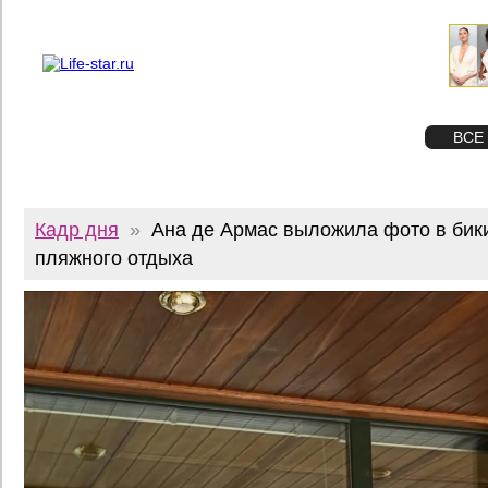
О проекте
Реклама
Twitter
STAR
ФОТО
ВСЕ
Кадр дня
»
Ана де Армас выложила фото в бик
пляжного отдыха