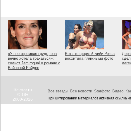
«У нее огромная грудь, она
Вот это формы! Биби Рекса
Дерз
вечно хотела трахаться»:
восхитила пляжными фото
сдел
солист Jamiroquai о романе с
леге
Вайноной Райдер
life-star.ru
Все звезды
Все новости
Starфото
Видео
Ка
© 18+
При цитировании материалов активная ссылка на
2008-2026