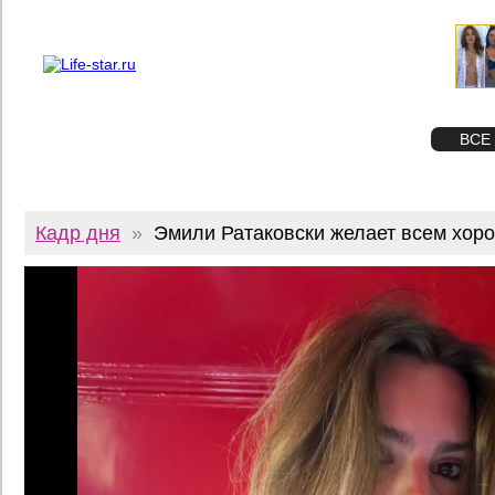
О проекте
Реклама
Twitter
STAR
ФОТО
ВСЕ
Кадр дня
»
Эмили Ратаковски желает всем хор