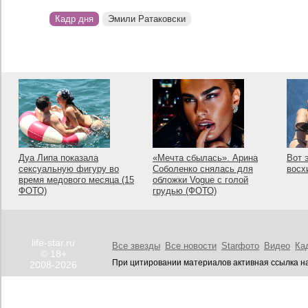
Кадр дня
Эмили Ратаковски
Дуа Липа показала
«Мечта сбылась». Арина
Вот 
сексуальную фигуру во
Соболенко снялась для
восх
время медового месяца (15
обложки Vogue с голой
ФОТО)
грудью (ФОТО)
life-star.ru
Все звезды
Все новости
Starфото
Видео
Ка
© 18+
При цитировании материалов активная ссылка на
2008-2026