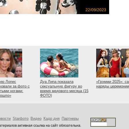
22/09/2023
ер Лопес
Дуа Липа показала
«Грэмми 2025»: с
ковали за фото с
сексуальную фигуру во
наряды церемонии
тыми ногами:
время медового месяца (15
пошло»
ФОТО)
овости
Starфото
Видео
Кадр дня
Партнеры
териалов активная ссылка на сайт обязательна.