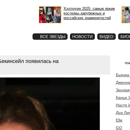
Хэллоуин 2025: самые яркие
костюмы зарубежных и
российских знаменитостей
STAR
ФОТО
ВСЕ ЗВЕЗДЫ
НОВОСТИ
ВИДЕО
БИО
Бекинсейл появилась на
Бьянка
Дженни
Зендая
Канье 
Настя 
Дуа Ли
Elle
GQ