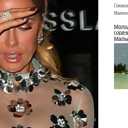
Глюкоз
Мадон
Моло
горяч
Маль