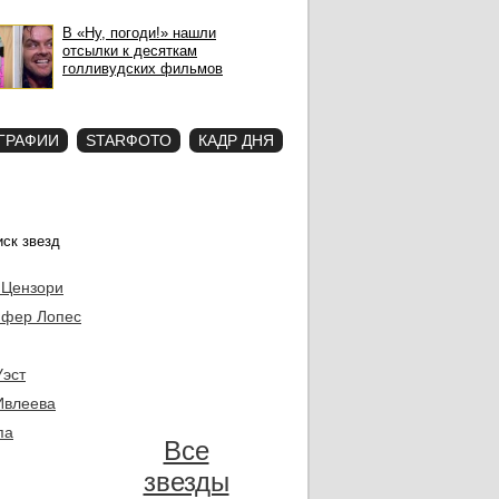
В «Ну, погоди!» нашли
отсылки к десяткам
голливудских фильмов
ГРАФИИ
STARФОТО
КАДР ДНЯ
 Цензори
фер Лопес
Уэст
Ивлеева
па
Все
звезды