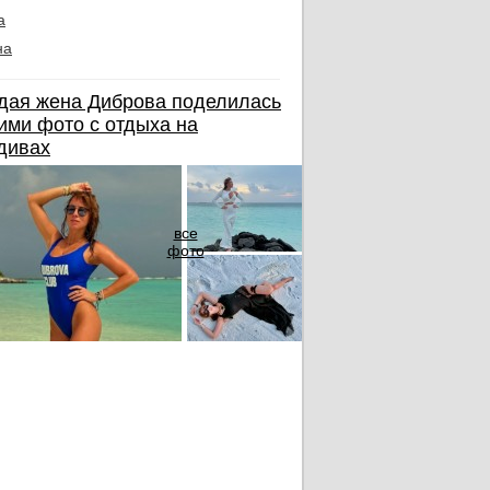
а
на
дая жена Диброва поделилась
ими фото с отдыха на
дивах
все
фото