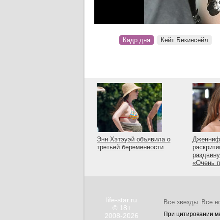
Кадр дня
Кейт Бекинсейл
Энн Хэтэуэй объявила о
Дженниф
третьей беременности
раскрити
раздвину
«Очень 
life-star.ru
Все звезды
Все н
© 18+
При цитировании ма
2008-2026