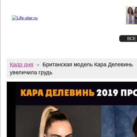
О проекте
Реклама
Twitter
STAR
ФОТО
ВСЕ
Кадр дня
»
Британская модель Кара Делевинь
увеличила грудь