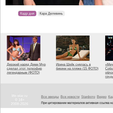
Кадр дня
Кара Делевинь
Дерзкий наряд Деми Мур
Ирина Шейк снялась в
«Меч
сделал этот телеэфир
бикини на пляже (15 ФОТО)
Собо
легендарным (ФОТО)
обло
груд
life-star.ru
Все звезды
Все новости
Starфото
Видео
Ка
© 18+
При цитировании материалов активная ссылка на
2008-2026