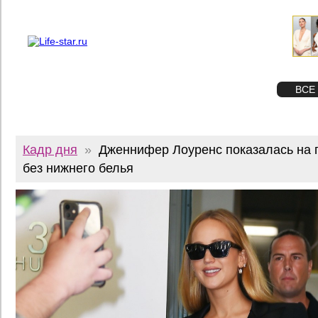
О проекте
Реклама
Twitter
STAR
ФОТО
ВСЕ
Кадр дня
»
Дженнифер Лоуренс показалась на 
без нижнего белья