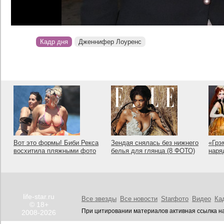
Кадр дня
Дженнифер Лоуренс
Вот это формы! Биби Рекса
Зендая снялась без нижнего
«Грэ
восхитила пляжными фото
белья для глянца (8 ФОТО)
наря
life-star.ru
Все звезды
Все новости
Starфото
Видео
Ка
© 18+
При цитировании материалов активная ссылка на
2008-2026