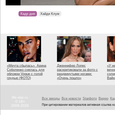
Кадр дня
Хайди Клум
«Мечта сбылась». Арина
Дженнифер Лопес
«У н
Соболенко снялась для
раскритиковали за фото с
вечн
обложки Vogue с голой
раздвинутыми ногами:
соли
грудью (ФОТО)
«Очень пошло»
Вайн
life-star.ru
Все звезды
Все новости
Starфото
Видео
Ка
© 18+
При цитировании материалов активная ссылка на
2008-2026