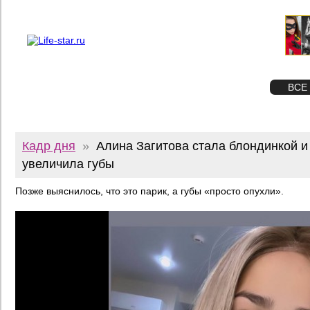
О проекте
Реклама
Twitter
STAR
ФОТО
ВСЕ
Кадр дня
»
Алина Загитова стала блондинкой и
увеличила губы
Позже выяснилось, что это парик, а губы «просто опухли».