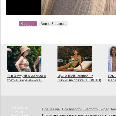
Кадр дня
Алина Загитова
Энн Хэтэуэй объявила о
Ирина Шейк снялась в
Самы
третьей беременности
бикини на пляже (15 ФОТО)
в во
life-star.ru
Все звезды
Все новости
Starфото
Видео
Ка
© 18+
При цитировании материалов активная ссылка на