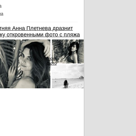
а
на
тняя Анна Плетнева дразнит
ку откровенными фото с пляжа
все
фото