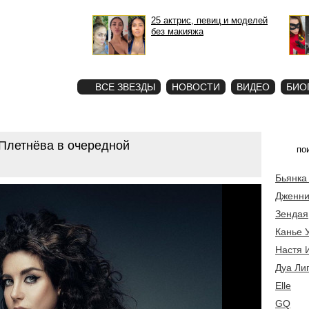
25 актрис, певиц и моделей
без макияжа
STAR
ФОТО
ВСЕ ЗВЕЗДЫ
НОВОСТИ
ВИДЕО
БИО
 Плетнёва в очередной
Бьянка
Дженни
Зендая
Канье 
Настя 
Дуа Ли
Elle
GQ