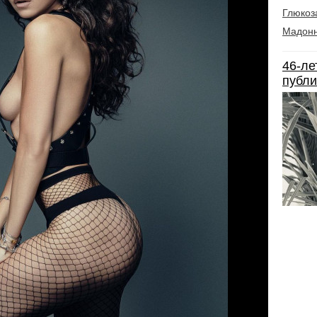
Глюкоз
Мадон
46-ле
публи