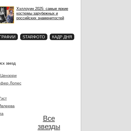
Хэллоуин 2025: самые яркие
костюмы зарубежных и
российских знаменитостей
ГРАФИИ
STARФОТО
КАДР ДНЯ
 Цензори
фер Лопес
Уэст
Ивлеева
па
Все
звезды