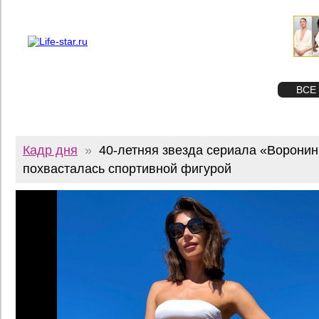
О проекте
Реклама
Twitter
STAR
ФОТО
ВСЕ
Кадр дня
»
40-летняя звезда сериала «Ворони
похвасталась спортивной фигурой