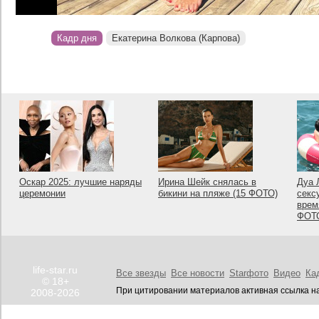
Кадр дня
Екатерина Волкова (Карпова)
Оскар 2025: лучшие наряды
Ирина Шейк снялась в
Дуа 
церемонии
бикини на пляже (15 ФОТО)
секс
врем
ФОТ
life-star.ru
Все звезды
Все новости
Starфото
Видео
Ка
© 18+
При цитировании материалов активная ссылка на
2008-2026