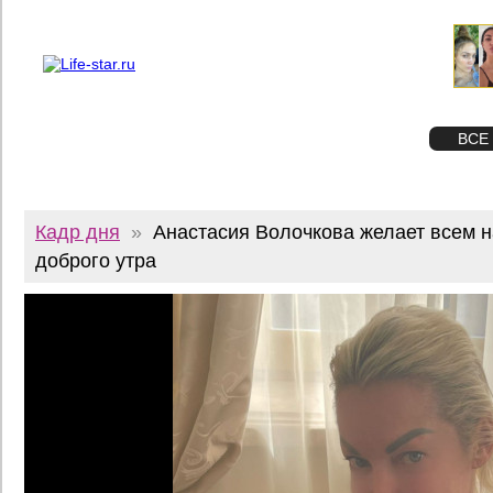
О проекте
Реклама
Twitter
STAR
ФОТО
ВСЕ
Кадр дня
»
Анастасия Волочкова желает всем 
доброго утра