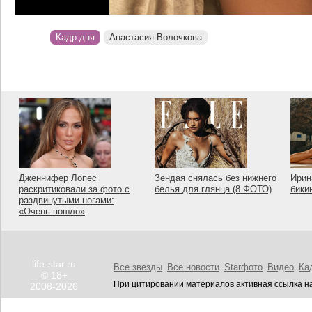
Кадр дня
Анастасия Волочкова
Дженнифер Лопес
Зендая снялась без нижнего
Ирин
раскритиковали за фото с
белья для глянца (8 ФОТО)
бики
раздвинутыми ногами:
«Очень пошло»
life-star.ru
Все звезды
Все новости
Starфото
Видео
Ка
© 18+
При цитировании материалов активная ссылка на
2008-2026