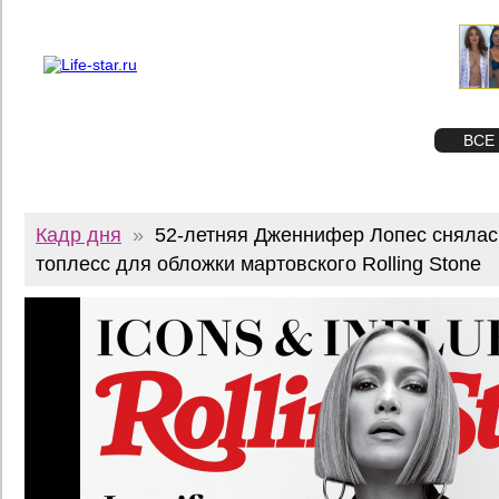
О проекте
Реклама
Twitter
STAR
ФОТО
ВСЕ
Кадр дня
»
52-летняя Дженнифер Лопес снялас
топлесс для обложки мартовского Rolling Stone