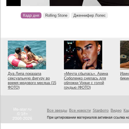
Кадр дня
Rolling Stone
Дженнифер Лопес
Дуа Липа показала
«Мечта сбылась». Арина
Ирин
сексуальную фигуру во
Соболенко снялась для
бики
время медового месяца (15
обложки Vogue с голой
ФОТО)
грудью (ФОТО)
life-star.ru
Все звезды
Все новости
Starфото
Видео
Ка
© 18+
При цитировании материалов активная ссылка на
2008-2026