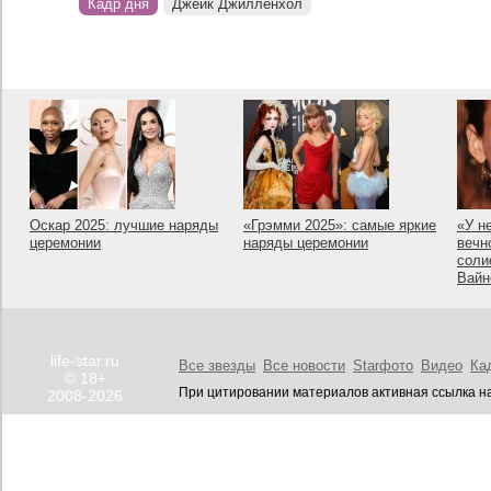
Кадр дня
Джейк Джилленхол
Оскар 2025: лучшие наряды
«Грэмми 2025»: самые яркие
«У н
церемонии
наряды церемонии
вечн
соли
Вайн
life-star.ru
Все звезды
Все новости
Starфото
Видео
Ка
© 18+
При цитировании материалов активная ссылка на
2008-2026