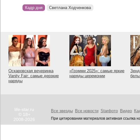
Кадр дня
Светлана Ходченкова
Оскаровская вечеринка
«Грэмми 2025»: самые яркие
Зенд
Vanity Fair: самые дерзкие
наряды церемонии
бель
наряды
life-star.ru
Все звезды
Все новости
Starфото
Видео
Ка
© 18+
При цитировании материалов активная ссылка на
2008-2026