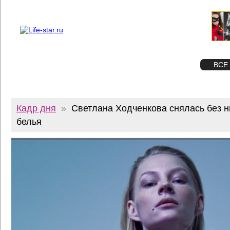
О проекте
Реклама
Twitter
STAR
ФОТО
ВСЕ
Кадр дня
»
Светлана Ходченкова снялась без 
белья