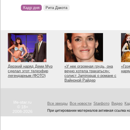
Кадр дня
Рита Дакота
Дерзкий наряд Деми Мур
«У нее огромная грудь, она
«Грэ
сделал этот телеэфир
вечно хотела трахаться»:
наря
легендарным (ФОТО)
солист Jamiroquai о романе с
Вайноной Райдер
life-star.ru
Все звезды
Все новости
Starфото
Видео
Ка
© 18+
При цитировании материалов активная ссылка на
2008-2026