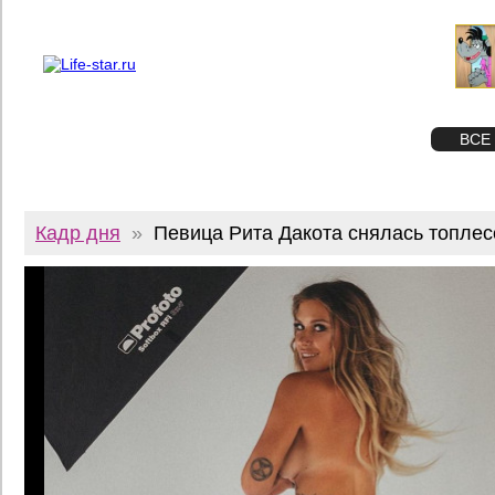
О проекте
Реклама
Twitter
STAR
ФОТО
ВСЕ
Кадр дня
»
Певица Рита Дакота снялась топлес