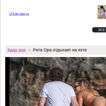
О проекте
Реклама
Twitter
STAR
ФОТО
ВСЕ
Кадр дня
»
Рита Ора отдыхает на яхте