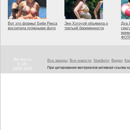
Вот это формы! Биби Рекса
Энн Хэтэуэй объявила о
Дуа 
восхитила пляжными фото
третьей беременности
секс
врем
ФОТ
life-star.ru
Все звезды
Все новости
Starфото
Видео
Ка
© 18+
При цитировании материалов активная ссылка на
2008-2026