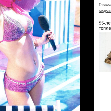
Глюкоз
Мадон
55-ле
топле