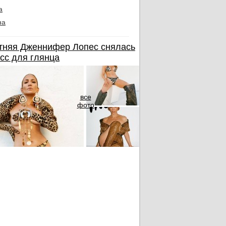
а
на
тняя Дженнифер Лопес снялась
сс для глянца
все
фото