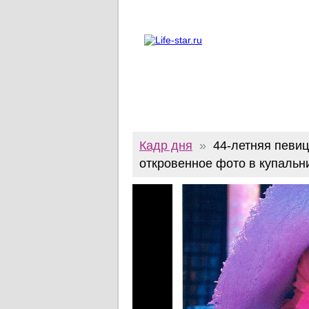
О проекте
Реклама
Twitter
Кадр дня
»
44-летняя певи
откровенное фото в купальн