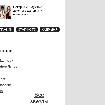
Оскар 2026: лучшие
декольте афтерпати-
вечеринки
ГРАФИИ
STARФОТО
КАДР ДНЯ
 Цензори
фер Лопес
Уэст
Ивлеева
па
Все
звезды