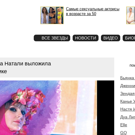
Самые сексуальные актрисы
в возрасте за 50
STAR
ФОТО
ВСЕ ЗВЕЗДЫ
НОВОСТИ
ВИДЕО
БИО
ца Натали выложила
ике
Бьянка
Дженни
Зендая
Канье 
Настя 
Дуа Ли
Elle
GQ