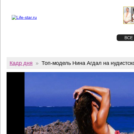
О проекте
Реклама
Twitter
STAR
ФОТО
ВСЕ
Кадр дня
»
Топ-модель Нина Агдал на нудистс