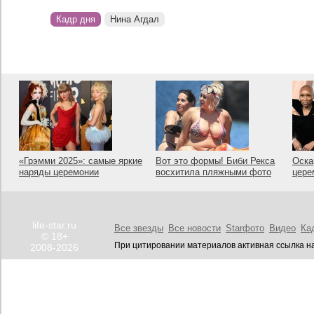
Кадр дня
Нина Агдал
«Грэмми 2025»: самые яркие
Вот это формы! Биби Рекса
Оска
наряды церемонии
восхитила пляжными фото
цере
life-star.ru
Все звезды
Все новости
Starфото
Видео
Ка
© 18+
При цитировании материалов активная ссылка на
2008-2026